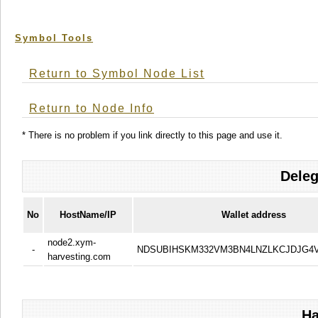
Symbol Tools
Return to Symbol Node List
Return to Node Info
* There is no problem if you link directly to this page and use it.
Deleg
No
HostName/IP
Wallet address
node2.xym-
-
NDSUBIHSKM332VM3BN4LNZLKCJDJG4
harvesting.com
Ha