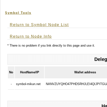
Symbol Tools
Return to Symbol Node List
Return to Node Info
* There is no problem if you link directly to this page and use it.
Deleg
No
HostName/IP
Wallet address
-
symbol-mikun.net
NANVZUYQHO47PHDSRHJLEI4QIJPITG
Ha