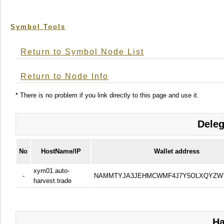
Symbol Tools
Return to Symbol Node List
Return to Node Info
* There is no problem if you link directly to this page and use it.
Deleg
No
HostName/IP
Wallet address
xym01.auto-
-
NAMMTYJA3JEHMCWMF4J7Y5OLXQYZW7
harvest.trade
Ha