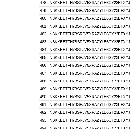
478
NBKKEETFH7BSRJV5XRAZYLE6GY23BFXY
479
NBKKEETFH7BSRJV5XRAZYLE6GY23BFXY
480
NBKKEETFH7BSRJV5XRAZYLE6GY23BFXY
481
NBKKEETFH7BSRJV5XRAZYLE6GY23BFXY
482
NBKKEETFH7BSRJV5XRAZYLE6GY23BFXY
483
NBKKEETFH7BSRJV5XRAZYLE6GY23BFXY
484
NBKKEETFH7BSRJV5XRAZYLE6GY23BFXY
485
NBKKEETFH7BSRJV5XRAZYLE6GY23BFXY
486
NBKKEETFH7BSRJV5XRAZYLE6GY23BFXY
487
NBKKEETFH7BSRJV5XRAZYLE6GY23BFXY
488
NBKKEETFH7BSRJV5XRAZYLE6GY23BFXY
489
NBKKEETFH7BSRJV5XRAZYLE6GY23BFXY
490
NBKKEETFH7BSRJV5XRAZYLE6GY23BFXY
491
NBKKEETFH7BSRJV5XRAZYLE6GY23BFXY
492
NBKKEETFH7BSRJV5XRAZYLE6GY23BFXY
493
NBKKEETFH7BSRJV5XRAZYLE6GY23BFXY
494
NBKKEETFH7BSRJV5XRAZYLE6GY23BFXY