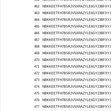
462
NBKKEETFH7BSRJV5XRAZYLE6GY23BFXY
463
NBKKEETFH7BSRJV5XRAZYLE6GY23BFXY
464
NBKKEETFH7BSRJV5XRAZYLE6GY23BFXY
465
NBKKEETFH7BSRJV5XRAZYLE6GY23BFXY
466
NBKKEETFH7BSRJV5XRAZYLE6GY23BFXY
467
NBKKEETFH7BSRJV5XRAZYLE6GY23BFXY
468
NBKKEETFH7BSRJV5XRAZYLE6GY23BFXY
469
NBKKEETFH7BSRJV5XRAZYLE6GY23BFXY
470
NBKKEETFH7BSRJV5XRAZYLE6GY23BFXY
471
NBKKEETFH7BSRJV5XRAZYLE6GY23BFXY
472
NBKKEETFH7BSRJV5XRAZYLE6GY23BFXY
473
NBKKEETFH7BSRJV5XRAZYLE6GY23BFXY
474
NBKKEETFH7BSRJV5XRAZYLE6GY23BFXY
475
NBKKEETFH7BSRJV5XRAZYLE6GY23BFXY
476
NBKKEETFH7BSRJV5XRAZYLE6GY23BFXY
477
NBKKEETFH7BSRJV5XRAZYLE6GY23BFXY