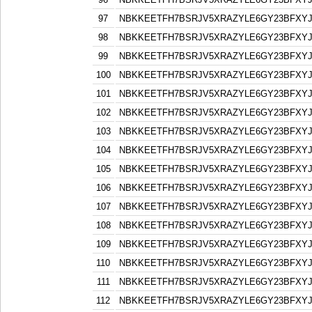
97
NBKKEETFH7BSRJV5XRAZYLE6GY23BFXY
98
NBKKEETFH7BSRJV5XRAZYLE6GY23BFXY
99
NBKKEETFH7BSRJV5XRAZYLE6GY23BFXY
100
NBKKEETFH7BSRJV5XRAZYLE6GY23BFXY
101
NBKKEETFH7BSRJV5XRAZYLE6GY23BFXY
102
NBKKEETFH7BSRJV5XRAZYLE6GY23BFXY
103
NBKKEETFH7BSRJV5XRAZYLE6GY23BFXY
104
NBKKEETFH7BSRJV5XRAZYLE6GY23BFXY
105
NBKKEETFH7BSRJV5XRAZYLE6GY23BFXY
106
NBKKEETFH7BSRJV5XRAZYLE6GY23BFXY
107
NBKKEETFH7BSRJV5XRAZYLE6GY23BFXY
108
NBKKEETFH7BSRJV5XRAZYLE6GY23BFXY
109
NBKKEETFH7BSRJV5XRAZYLE6GY23BFXY
110
NBKKEETFH7BSRJV5XRAZYLE6GY23BFXY
111
NBKKEETFH7BSRJV5XRAZYLE6GY23BFXY
112
NBKKEETFH7BSRJV5XRAZYLE6GY23BFXY