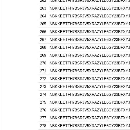
262
NBKKEETFH7BSRJV5XRAZYLE6GY23BFXY
263
NBKKEETFH7BSRJV5XRAZYLE6GY23BFXY
264
NBKKEETFH7BSRJV5XRAZYLE6GY23BFXY
265
NBKKEETFH7BSRJV5XRAZYLE6GY23BFXY
266
NBKKEETFH7BSRJV5XRAZYLE6GY23BFXY
267
NBKKEETFH7BSRJV5XRAZYLE6GY23BFXY
268
NBKKEETFH7BSRJV5XRAZYLE6GY23BFXY
269
NBKKEETFH7BSRJV5XRAZYLE6GY23BFXY
270
NBKKEETFH7BSRJV5XRAZYLE6GY23BFXY
271
NBKKEETFH7BSRJV5XRAZYLE6GY23BFXY
272
NBKKEETFH7BSRJV5XRAZYLE6GY23BFXY
273
NBKKEETFH7BSRJV5XRAZYLE6GY23BFXY
274
NBKKEETFH7BSRJV5XRAZYLE6GY23BFXY
275
NBKKEETFH7BSRJV5XRAZYLE6GY23BFXY
276
NBKKEETFH7BSRJV5XRAZYLE6GY23BFXY
277
NBKKEETFH7BSRJV5XRAZYLE6GY23BFXY
278
NBKKEETFH7BSRJV5XRAZYLE6GY23BFXY