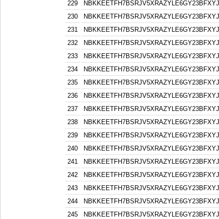
229
NBKKEETFH7BSRJV5XRAZYLE6GY23BFXY
230
NBKKEETFH7BSRJV5XRAZYLE6GY23BFXY
231
NBKKEETFH7BSRJV5XRAZYLE6GY23BFXY
232
NBKKEETFH7BSRJV5XRAZYLE6GY23BFXY
233
NBKKEETFH7BSRJV5XRAZYLE6GY23BFXY
234
NBKKEETFH7BSRJV5XRAZYLE6GY23BFXY
235
NBKKEETFH7BSRJV5XRAZYLE6GY23BFXY
236
NBKKEETFH7BSRJV5XRAZYLE6GY23BFXY
237
NBKKEETFH7BSRJV5XRAZYLE6GY23BFXY
238
NBKKEETFH7BSRJV5XRAZYLE6GY23BFXY
239
NBKKEETFH7BSRJV5XRAZYLE6GY23BFXY
240
NBKKEETFH7BSRJV5XRAZYLE6GY23BFXY
241
NBKKEETFH7BSRJV5XRAZYLE6GY23BFXY
242
NBKKEETFH7BSRJV5XRAZYLE6GY23BFXY
243
NBKKEETFH7BSRJV5XRAZYLE6GY23BFXY
244
NBKKEETFH7BSRJV5XRAZYLE6GY23BFXY
245
NBKKEETFH7BSRJV5XRAZYLE6GY23BFXY