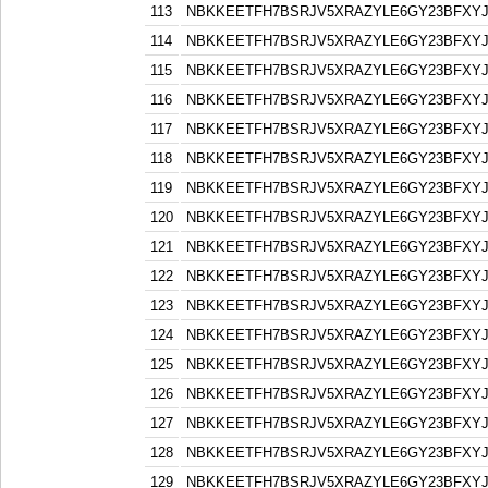
113
NBKKEETFH7BSRJV5XRAZYLE6GY23BFXY
114
NBKKEETFH7BSRJV5XRAZYLE6GY23BFXY
115
NBKKEETFH7BSRJV5XRAZYLE6GY23BFXY
116
NBKKEETFH7BSRJV5XRAZYLE6GY23BFXY
117
NBKKEETFH7BSRJV5XRAZYLE6GY23BFXY
118
NBKKEETFH7BSRJV5XRAZYLE6GY23BFXY
119
NBKKEETFH7BSRJV5XRAZYLE6GY23BFXY
120
NBKKEETFH7BSRJV5XRAZYLE6GY23BFXY
121
NBKKEETFH7BSRJV5XRAZYLE6GY23BFXY
122
NBKKEETFH7BSRJV5XRAZYLE6GY23BFXY
123
NBKKEETFH7BSRJV5XRAZYLE6GY23BFXY
124
NBKKEETFH7BSRJV5XRAZYLE6GY23BFXY
125
NBKKEETFH7BSRJV5XRAZYLE6GY23BFXY
126
NBKKEETFH7BSRJV5XRAZYLE6GY23BFXY
127
NBKKEETFH7BSRJV5XRAZYLE6GY23BFXY
128
NBKKEETFH7BSRJV5XRAZYLE6GY23BFXY
129
NBKKEETFH7BSRJV5XRAZYLE6GY23BFXY