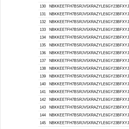
130
NBKKEETFH7BSRJV5XRAZYLE6GY23BFXY
131
NBKKEETFH7BSRJV5XRAZYLE6GY23BFXY
132
NBKKEETFH7BSRJV5XRAZYLE6GY23BFXY
133
NBKKEETFH7BSRJV5XRAZYLE6GY23BFXY
134
NBKKEETFH7BSRJV5XRAZYLE6GY23BFXY
135
NBKKEETFH7BSRJV5XRAZYLE6GY23BFXY
136
NBKKEETFH7BSRJV5XRAZYLE6GY23BFXY
137
NBKKEETFH7BSRJV5XRAZYLE6GY23BFXY
138
NBKKEETFH7BSRJV5XRAZYLE6GY23BFXY
139
NBKKEETFH7BSRJV5XRAZYLE6GY23BFXY
140
NBKKEETFH7BSRJV5XRAZYLE6GY23BFXY
141
NBKKEETFH7BSRJV5XRAZYLE6GY23BFXY
142
NBKKEETFH7BSRJV5XRAZYLE6GY23BFXY
143
NBKKEETFH7BSRJV5XRAZYLE6GY23BFXY
144
NBKKEETFH7BSRJV5XRAZYLE6GY23BFXY
145
NBKKEETFH7BSRJV5XRAZYLE6GY23BFXY