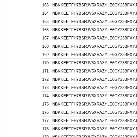
163
NBKKEETFH7BSRJV5XRAZYLE6GY23BFXY
164
NBKKEETFH7BSRJV5XRAZYLE6GY23BFXY
165
NBKKEETFH7BSRJV5XRAZYLE6GY23BFXY
166
NBKKEETFH7BSRJV5XRAZYLE6GY23BFXY
167
NBKKEETFH7BSRJV5XRAZYLE6GY23BFXY
168
NBKKEETFH7BSRJV5XRAZYLE6GY23BFXY
169
NBKKEETFH7BSRJV5XRAZYLE6GY23BFXY
170
NBKKEETFH7BSRJV5XRAZYLE6GY23BFXY
171
NBKKEETFH7BSRJV5XRAZYLE6GY23BFXY
172
NBKKEETFH7BSRJV5XRAZYLE6GY23BFXY
173
NBKKEETFH7BSRJV5XRAZYLE6GY23BFXY
174
NBKKEETFH7BSRJV5XRAZYLE6GY23BFXY
175
NBKKEETFH7BSRJV5XRAZYLE6GY23BFXY
176
NBKKEETFH7BSRJV5XRAZYLE6GY23BFXY
177
NBKKEETFH7BSRJV5XRAZYLE6GY23BFXY
178
NBKKEETFH7BSRJV5XRAZYLE6GY23BFXY