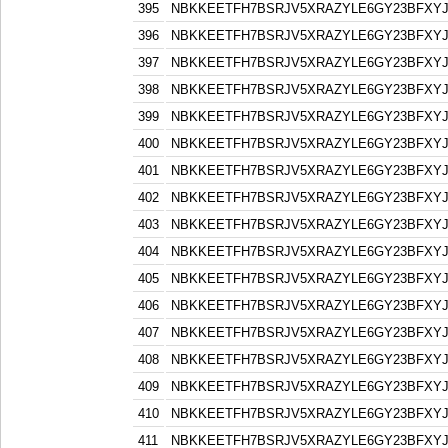
395
NBKKEETFH7BSRJV5XRAZYLE6GY23BFXY
396
NBKKEETFH7BSRJV5XRAZYLE6GY23BFXY
397
NBKKEETFH7BSRJV5XRAZYLE6GY23BFXY
398
NBKKEETFH7BSRJV5XRAZYLE6GY23BFXY
399
NBKKEETFH7BSRJV5XRAZYLE6GY23BFXY
400
NBKKEETFH7BSRJV5XRAZYLE6GY23BFXY
401
NBKKEETFH7BSRJV5XRAZYLE6GY23BFXY
402
NBKKEETFH7BSRJV5XRAZYLE6GY23BFXY
403
NBKKEETFH7BSRJV5XRAZYLE6GY23BFXY
404
NBKKEETFH7BSRJV5XRAZYLE6GY23BFXY
405
NBKKEETFH7BSRJV5XRAZYLE6GY23BFXY
406
NBKKEETFH7BSRJV5XRAZYLE6GY23BFXY
407
NBKKEETFH7BSRJV5XRAZYLE6GY23BFXY
408
NBKKEETFH7BSRJV5XRAZYLE6GY23BFXY
409
NBKKEETFH7BSRJV5XRAZYLE6GY23BFXY
410
NBKKEETFH7BSRJV5XRAZYLE6GY23BFXY
411
NBKKEETFH7BSRJV5XRAZYLE6GY23BFXY