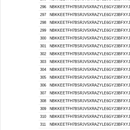
296
NBKKEETFH7BSRJV5XRAZYLE6GY23BFXY
297
NBKKEETFH7BSRJV5XRAZYLE6GY23BFXY
298
NBKKEETFH7BSRJV5XRAZYLE6GY23BFXY
299
NBKKEETFH7BSRJV5XRAZYLE6GY23BFXY
300
NBKKEETFH7BSRJV5XRAZYLE6GY23BFXY
301
NBKKEETFH7BSRJV5XRAZYLE6GY23BFXY
302
NBKKEETFH7BSRJV5XRAZYLE6GY23BFXY
303
NBKKEETFH7BSRJV5XRAZYLE6GY23BFXY
304
NBKKEETFH7BSRJV5XRAZYLE6GY23BFXY
305
NBKKEETFH7BSRJV5XRAZYLE6GY23BFXY
306
NBKKEETFH7BSRJV5XRAZYLE6GY23BFXY
307
NBKKEETFH7BSRJV5XRAZYLE6GY23BFXY
308
NBKKEETFH7BSRJV5XRAZYLE6GY23BFXY
309
NBKKEETFH7BSRJV5XRAZYLE6GY23BFXY
310
NBKKEETFH7BSRJV5XRAZYLE6GY23BFXY
311
NBKKEETFH7BSRJV5XRAZYLE6GY23BFXY