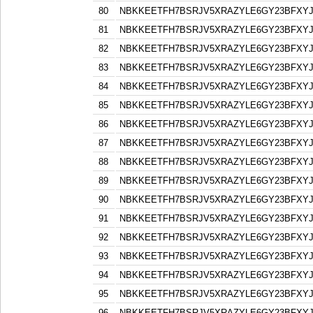
80
NBKKEETFH7BSRJV5XRAZYLE6GY23BFXY
81
NBKKEETFH7BSRJV5XRAZYLE6GY23BFXY
82
NBKKEETFH7BSRJV5XRAZYLE6GY23BFXY
83
NBKKEETFH7BSRJV5XRAZYLE6GY23BFXY
84
NBKKEETFH7BSRJV5XRAZYLE6GY23BFXY
85
NBKKEETFH7BSRJV5XRAZYLE6GY23BFXY
86
NBKKEETFH7BSRJV5XRAZYLE6GY23BFXY
87
NBKKEETFH7BSRJV5XRAZYLE6GY23BFXY
88
NBKKEETFH7BSRJV5XRAZYLE6GY23BFXY
89
NBKKEETFH7BSRJV5XRAZYLE6GY23BFXY
90
NBKKEETFH7BSRJV5XRAZYLE6GY23BFXY
91
NBKKEETFH7BSRJV5XRAZYLE6GY23BFXY
92
NBKKEETFH7BSRJV5XRAZYLE6GY23BFXY
93
NBKKEETFH7BSRJV5XRAZYLE6GY23BFXY
94
NBKKEETFH7BSRJV5XRAZYLE6GY23BFXY
95
NBKKEETFH7BSRJV5XRAZYLE6GY23BFXY
96
NBKKEETFH7BSRJV5XRAZYLE6GY23BFXY