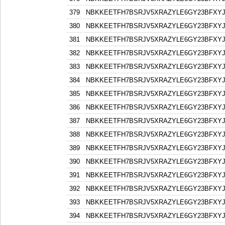
379
NBKKEETFH7BSRJV5XRAZYLE6GY23BFXY
380
NBKKEETFH7BSRJV5XRAZYLE6GY23BFXY
381
NBKKEETFH7BSRJV5XRAZYLE6GY23BFXY
382
NBKKEETFH7BSRJV5XRAZYLE6GY23BFXY
383
NBKKEETFH7BSRJV5XRAZYLE6GY23BFXY
384
NBKKEETFH7BSRJV5XRAZYLE6GY23BFXY
385
NBKKEETFH7BSRJV5XRAZYLE6GY23BFXY
386
NBKKEETFH7BSRJV5XRAZYLE6GY23BFXY
387
NBKKEETFH7BSRJV5XRAZYLE6GY23BFXY
388
NBKKEETFH7BSRJV5XRAZYLE6GY23BFXY
389
NBKKEETFH7BSRJV5XRAZYLE6GY23BFXY
390
NBKKEETFH7BSRJV5XRAZYLE6GY23BFXY
391
NBKKEETFH7BSRJV5XRAZYLE6GY23BFXY
392
NBKKEETFH7BSRJV5XRAZYLE6GY23BFXY
393
NBKKEETFH7BSRJV5XRAZYLE6GY23BFXY
394
NBKKEETFH7BSRJV5XRAZYLE6GY23BFXY