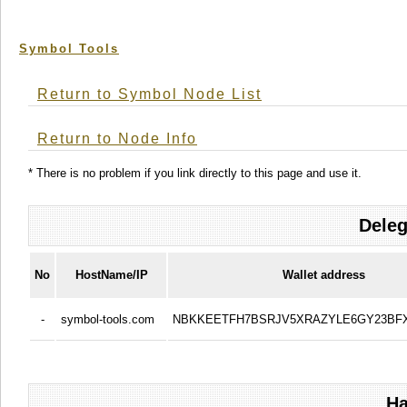
Symbol Tools
Return to Symbol Node List
Return to Node Info
* There is no problem if you link directly to this page and use it.
Deleg
No
HostName/IP
Wallet address
-
symbol-tools.com
NBKKEETFH7BSRJV5XRAZYLE6GY23BF
Ha