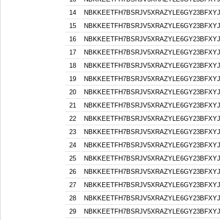
14
NBKKEETFH7BSRJV5XRAZYLE6GY23BFXY
15
NBKKEETFH7BSRJV5XRAZYLE6GY23BFXY
16
NBKKEETFH7BSRJV5XRAZYLE6GY23BFXY
17
NBKKEETFH7BSRJV5XRAZYLE6GY23BFXY
18
NBKKEETFH7BSRJV5XRAZYLE6GY23BFXY
19
NBKKEETFH7BSRJV5XRAZYLE6GY23BFXY
20
NBKKEETFH7BSRJV5XRAZYLE6GY23BFXY
21
NBKKEETFH7BSRJV5XRAZYLE6GY23BFXY
22
NBKKEETFH7BSRJV5XRAZYLE6GY23BFXY
23
NBKKEETFH7BSRJV5XRAZYLE6GY23BFXY
24
NBKKEETFH7BSRJV5XRAZYLE6GY23BFXY
25
NBKKEETFH7BSRJV5XRAZYLE6GY23BFXY
26
NBKKEETFH7BSRJV5XRAZYLE6GY23BFXY
27
NBKKEETFH7BSRJV5XRAZYLE6GY23BFXY
28
NBKKEETFH7BSRJV5XRAZYLE6GY23BFXY
29
NBKKEETFH7BSRJV5XRAZYLE6GY23BFXY