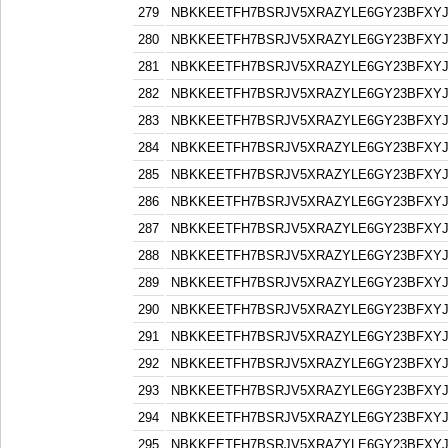
279
NBKKEETFH7BSRJV5XRAZYLE6GY23BFXY
280
NBKKEETFH7BSRJV5XRAZYLE6GY23BFXY
281
NBKKEETFH7BSRJV5XRAZYLE6GY23BFXY
282
NBKKEETFH7BSRJV5XRAZYLE6GY23BFXY
283
NBKKEETFH7BSRJV5XRAZYLE6GY23BFXY
284
NBKKEETFH7BSRJV5XRAZYLE6GY23BFXY
285
NBKKEETFH7BSRJV5XRAZYLE6GY23BFXY
286
NBKKEETFH7BSRJV5XRAZYLE6GY23BFXY
287
NBKKEETFH7BSRJV5XRAZYLE6GY23BFXY
288
NBKKEETFH7BSRJV5XRAZYLE6GY23BFXY
289
NBKKEETFH7BSRJV5XRAZYLE6GY23BFXY
290
NBKKEETFH7BSRJV5XRAZYLE6GY23BFXY
291
NBKKEETFH7BSRJV5XRAZYLE6GY23BFXY
292
NBKKEETFH7BSRJV5XRAZYLE6GY23BFXY
293
NBKKEETFH7BSRJV5XRAZYLE6GY23BFXY
294
NBKKEETFH7BSRJV5XRAZYLE6GY23BFXY
295
NBKKEETFH7BSRJV5XRAZYLE6GY23BFXY