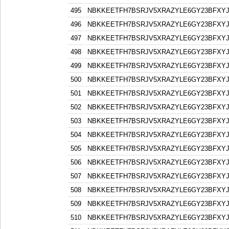
495
NBKKEETFH7BSRJV5XRAZYLE6GY23BFXY
496
NBKKEETFH7BSRJV5XRAZYLE6GY23BFXY
497
NBKKEETFH7BSRJV5XRAZYLE6GY23BFXY
498
NBKKEETFH7BSRJV5XRAZYLE6GY23BFXY
499
NBKKEETFH7BSRJV5XRAZYLE6GY23BFXY
500
NBKKEETFH7BSRJV5XRAZYLE6GY23BFXY
501
NBKKEETFH7BSRJV5XRAZYLE6GY23BFXY
502
NBKKEETFH7BSRJV5XRAZYLE6GY23BFXY
503
NBKKEETFH7BSRJV5XRAZYLE6GY23BFXY
504
NBKKEETFH7BSRJV5XRAZYLE6GY23BFXY
505
NBKKEETFH7BSRJV5XRAZYLE6GY23BFXY
506
NBKKEETFH7BSRJV5XRAZYLE6GY23BFXY
507
NBKKEETFH7BSRJV5XRAZYLE6GY23BFXY
508
NBKKEETFH7BSRJV5XRAZYLE6GY23BFXY
509
NBKKEETFH7BSRJV5XRAZYLE6GY23BFXY
510
NBKKEETFH7BSRJV5XRAZYLE6GY23BFXY