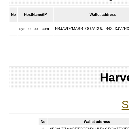
No
HostName/IP
Wallet address
-
symbol-tools.com
NBJAVDZMABRTOO7ADUULR4XJXJVZRX
Harv
S
No
Wallet address