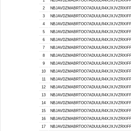
1
NBJAVDZMABRTOO7ADUULR4XJXJVZRXIF
2
NBJAVDZMABRTOO7ADUULR4XJXJVZRXIF
3
NBJAVDZMABRTOO7ADUULR4XJXJVZRXIF
4
NBJAVDZMABRTOO7ADUULR4XJXJVZRXIF
5
NBJAVDZMABRTOO7ADUULR4XJXJVZRXIF
6
NBJAVDZMABRTOO7ADUULR4XJXJVZRXIF
7
NBJAVDZMABRTOO7ADUULR4XJXJVZRXIF
8
NBJAVDZMABRTOO7ADUULR4XJXJVZRXIF
9
NBJAVDZMABRTOO7ADUULR4XJXJVZRXIF
10
NBJAVDZMABRTOO7ADUULR4XJXJVZRXIF
11
NBJAVDZMABRTOO7ADUULR4XJXJVZRXIF
12
NBJAVDZMABRTOO7ADUULR4XJXJVZRXIF
13
NBJAVDZMABRTOO7ADUULR4XJXJVZRXIF
14
NBJAVDZMABRTOO7ADUULR4XJXJVZRXIF
15
NBJAVDZMABRTOO7ADUULR4XJXJVZRXIF
16
NBJAVDZMABRTOO7ADUULR4XJXJVZRXIF
17
NBJAVDZMABRTOO7ADUULR4XJXJVZRXIF