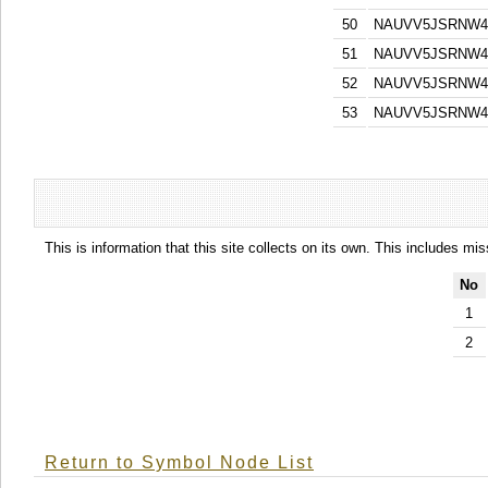
50
NAUVV5JSRNW4
51
NAUVV5JSRNW4
52
NAUVV5JSRNW4
53
NAUVV5JSRNW4
This is information that this site collects on its own. This includes mi
No
1
2
Return to Symbol Node List