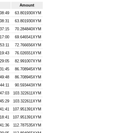
Amount
08:49
63.801930XYM
08:31
63.801930XYM
37:15
70.284840XYM
17:00
69.646541XYM
:53:11
72.766656XYM
19:43
76.026551XYM
:29:05
82.991007XYM
31:45
86.708945XYM
49:48
86.708945XYM
:44:11
90.593443XYM
:47:03
103.322611XYM
:45:29
103.322611XYM
41:41
107.951391XYM
18:41
107.951391XYM
41:36
112.787535XYM