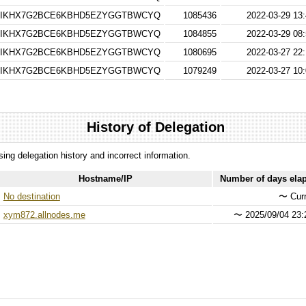
IKHX7G2BCE6KBHD5EZYGGTBWCYQ
1085436
2022-03-29 13:
IKHX7G2BCE6KBHD5EZYGGTBWCYQ
1084855
2022-03-29 08:
IKHX7G2BCE6KBHD5EZYGGTBWCYQ
1080695
2022-03-27 22:
IKHX7G2BCE6KBHD5EZYGGTBWCYQ
1079249
2022-03-27 10:
History of Delegation
ssing delegation history and incorrect information.
Hostname/IP
Number of days ela
No destination
〜
Curr
xym872.allnodes.me
〜
2025/09/04 23: