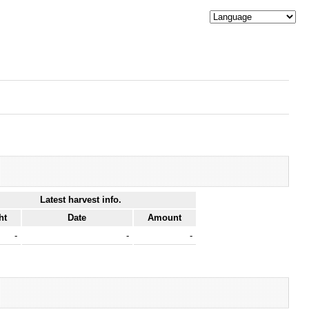
Latest harvest info.
ht
Date
Amount
-
-
-