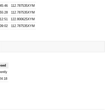
45:46
112.787535XYM
55:28
112.787535XYM
12:51
122.800625XYM
09:02
112.787535XYM
psed
ently
24:18