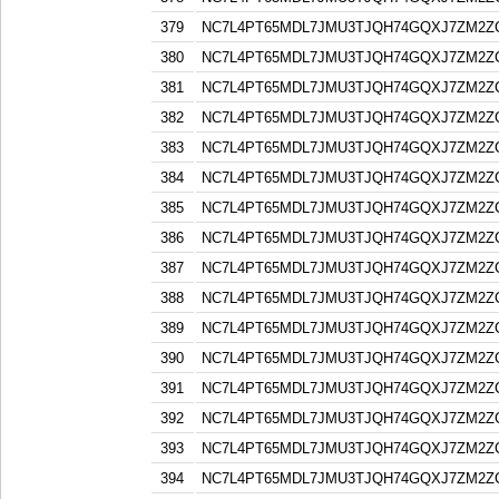
379
NC7L4PT65MDL7JMU3TJQH74GQXJ7ZM2
380
NC7L4PT65MDL7JMU3TJQH74GQXJ7ZM2
381
NC7L4PT65MDL7JMU3TJQH74GQXJ7ZM2
382
NC7L4PT65MDL7JMU3TJQH74GQXJ7ZM2
383
NC7L4PT65MDL7JMU3TJQH74GQXJ7ZM2
384
NC7L4PT65MDL7JMU3TJQH74GQXJ7ZM2
385
NC7L4PT65MDL7JMU3TJQH74GQXJ7ZM2
386
NC7L4PT65MDL7JMU3TJQH74GQXJ7ZM2
387
NC7L4PT65MDL7JMU3TJQH74GQXJ7ZM2
388
NC7L4PT65MDL7JMU3TJQH74GQXJ7ZM2
389
NC7L4PT65MDL7JMU3TJQH74GQXJ7ZM2
390
NC7L4PT65MDL7JMU3TJQH74GQXJ7ZM2
391
NC7L4PT65MDL7JMU3TJQH74GQXJ7ZM2
392
NC7L4PT65MDL7JMU3TJQH74GQXJ7ZM2
393
NC7L4PT65MDL7JMU3TJQH74GQXJ7ZM2
394
NC7L4PT65MDL7JMU3TJQH74GQXJ7ZM2