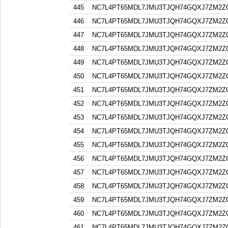
445
NC7L4PT65MDL7JMU3TJQH74GQXJ7ZM2
446
NC7L4PT65MDL7JMU3TJQH74GQXJ7ZM2
447
NC7L4PT65MDL7JMU3TJQH74GQXJ7ZM2
448
NC7L4PT65MDL7JMU3TJQH74GQXJ7ZM2
449
NC7L4PT65MDL7JMU3TJQH74GQXJ7ZM2
450
NC7L4PT65MDL7JMU3TJQH74GQXJ7ZM2
451
NC7L4PT65MDL7JMU3TJQH74GQXJ7ZM2
452
NC7L4PT65MDL7JMU3TJQH74GQXJ7ZM2
453
NC7L4PT65MDL7JMU3TJQH74GQXJ7ZM2
454
NC7L4PT65MDL7JMU3TJQH74GQXJ7ZM2
455
NC7L4PT65MDL7JMU3TJQH74GQXJ7ZM2
456
NC7L4PT65MDL7JMU3TJQH74GQXJ7ZM2
457
NC7L4PT65MDL7JMU3TJQH74GQXJ7ZM2
458
NC7L4PT65MDL7JMU3TJQH74GQXJ7ZM2
459
NC7L4PT65MDL7JMU3TJQH74GQXJ7ZM2
460
NC7L4PT65MDL7JMU3TJQH74GQXJ7ZM2
461
NC7L4PT65MDL7JMU3TJQH74GQXJ7ZM2