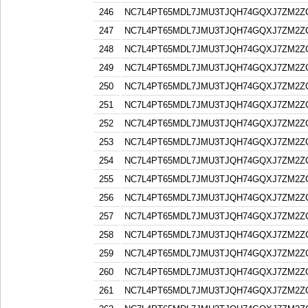
246
NC7L4PT65MDL7JMU3TJQH74GQXJ7ZM2
247
NC7L4PT65MDL7JMU3TJQH74GQXJ7ZM2
248
NC7L4PT65MDL7JMU3TJQH74GQXJ7ZM2
249
NC7L4PT65MDL7JMU3TJQH74GQXJ7ZM2
250
NC7L4PT65MDL7JMU3TJQH74GQXJ7ZM2
251
NC7L4PT65MDL7JMU3TJQH74GQXJ7ZM2
252
NC7L4PT65MDL7JMU3TJQH74GQXJ7ZM2
253
NC7L4PT65MDL7JMU3TJQH74GQXJ7ZM2
254
NC7L4PT65MDL7JMU3TJQH74GQXJ7ZM2
255
NC7L4PT65MDL7JMU3TJQH74GQXJ7ZM2
256
NC7L4PT65MDL7JMU3TJQH74GQXJ7ZM2
257
NC7L4PT65MDL7JMU3TJQH74GQXJ7ZM2
258
NC7L4PT65MDL7JMU3TJQH74GQXJ7ZM2
259
NC7L4PT65MDL7JMU3TJQH74GQXJ7ZM2
260
NC7L4PT65MDL7JMU3TJQH74GQXJ7ZM2
261
NC7L4PT65MDL7JMU3TJQH74GQXJ7ZM2