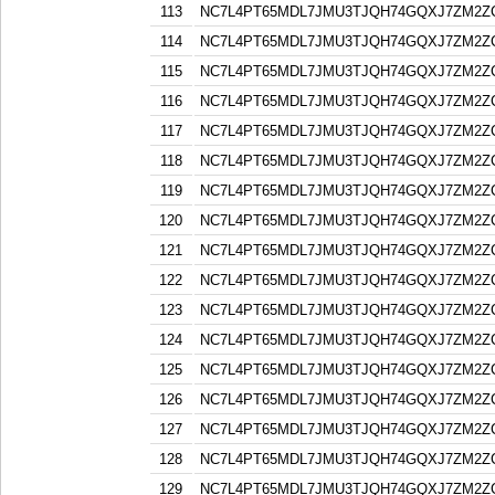
113
NC7L4PT65MDL7JMU3TJQH74GQXJ7ZM2
114
NC7L4PT65MDL7JMU3TJQH74GQXJ7ZM2
115
NC7L4PT65MDL7JMU3TJQH74GQXJ7ZM2
116
NC7L4PT65MDL7JMU3TJQH74GQXJ7ZM2
117
NC7L4PT65MDL7JMU3TJQH74GQXJ7ZM2
118
NC7L4PT65MDL7JMU3TJQH74GQXJ7ZM2
119
NC7L4PT65MDL7JMU3TJQH74GQXJ7ZM2
120
NC7L4PT65MDL7JMU3TJQH74GQXJ7ZM2
121
NC7L4PT65MDL7JMU3TJQH74GQXJ7ZM2
122
NC7L4PT65MDL7JMU3TJQH74GQXJ7ZM2
123
NC7L4PT65MDL7JMU3TJQH74GQXJ7ZM2
124
NC7L4PT65MDL7JMU3TJQH74GQXJ7ZM2
125
NC7L4PT65MDL7JMU3TJQH74GQXJ7ZM2
126
NC7L4PT65MDL7JMU3TJQH74GQXJ7ZM2
127
NC7L4PT65MDL7JMU3TJQH74GQXJ7ZM2
128
NC7L4PT65MDL7JMU3TJQH74GQXJ7ZM2
129
NC7L4PT65MDL7JMU3TJQH74GQXJ7ZM2