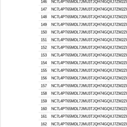
146
NC7L4PT65MDL7JMU3TJQH74GQXJ7ZM2
147
NC7L4PT65MDL7JMU3TJQH74GQXJ7ZM2
148
NC7L4PT65MDL7JMU3TJQH74GQXJ7ZM2
149
NC7L4PT65MDL7JMU3TJQH74GQXJ7ZM2
150
NC7L4PT65MDL7JMU3TJQH74GQXJ7ZM2
151
NC7L4PT65MDL7JMU3TJQH74GQXJ7ZM2
152
NC7L4PT65MDL7JMU3TJQH74GQXJ7ZM2
153
NC7L4PT65MDL7JMU3TJQH74GQXJ7ZM2
154
NC7L4PT65MDL7JMU3TJQH74GQXJ7ZM2
155
NC7L4PT65MDL7JMU3TJQH74GQXJ7ZM2
156
NC7L4PT65MDL7JMU3TJQH74GQXJ7ZM2
157
NC7L4PT65MDL7JMU3TJQH74GQXJ7ZM2
158
NC7L4PT65MDL7JMU3TJQH74GQXJ7ZM2
159
NC7L4PT65MDL7JMU3TJQH74GQXJ7ZM2
160
NC7L4PT65MDL7JMU3TJQH74GQXJ7ZM2
161
NC7L4PT65MDL7JMU3TJQH74GQXJ7ZM2
162
NC7L4PT65MDL7JMU3TJQH74GQXJ7ZM2