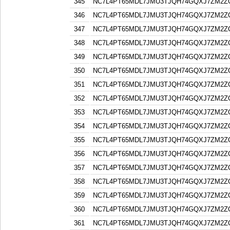
345
NC7L4PT65MDL7JMU3TJQH74GQXJ7ZM2
346
NC7L4PT65MDL7JMU3TJQH74GQXJ7ZM2
347
NC7L4PT65MDL7JMU3TJQH74GQXJ7ZM2
348
NC7L4PT65MDL7JMU3TJQH74GQXJ7ZM2
349
NC7L4PT65MDL7JMU3TJQH74GQXJ7ZM2
350
NC7L4PT65MDL7JMU3TJQH74GQXJ7ZM2
351
NC7L4PT65MDL7JMU3TJQH74GQXJ7ZM2
352
NC7L4PT65MDL7JMU3TJQH74GQXJ7ZM2
353
NC7L4PT65MDL7JMU3TJQH74GQXJ7ZM2
354
NC7L4PT65MDL7JMU3TJQH74GQXJ7ZM2
355
NC7L4PT65MDL7JMU3TJQH74GQXJ7ZM2
356
NC7L4PT65MDL7JMU3TJQH74GQXJ7ZM2
357
NC7L4PT65MDL7JMU3TJQH74GQXJ7ZM2
358
NC7L4PT65MDL7JMU3TJQH74GQXJ7ZM2
359
NC7L4PT65MDL7JMU3TJQH74GQXJ7ZM2
360
NC7L4PT65MDL7JMU3TJQH74GQXJ7ZM2
361
NC7L4PT65MDL7JMU3TJQH74GQXJ7ZM2