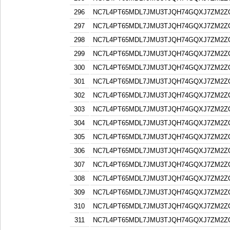
296
NC7L4PT65MDL7JMU3TJQH74GQXJ7ZM2
297
NC7L4PT65MDL7JMU3TJQH74GQXJ7ZM2
298
NC7L4PT65MDL7JMU3TJQH74GQXJ7ZM2
299
NC7L4PT65MDL7JMU3TJQH74GQXJ7ZM2
300
NC7L4PT65MDL7JMU3TJQH74GQXJ7ZM2
301
NC7L4PT65MDL7JMU3TJQH74GQXJ7ZM2
302
NC7L4PT65MDL7JMU3TJQH74GQXJ7ZM2
303
NC7L4PT65MDL7JMU3TJQH74GQXJ7ZM2
304
NC7L4PT65MDL7JMU3TJQH74GQXJ7ZM2
305
NC7L4PT65MDL7JMU3TJQH74GQXJ7ZM2
306
NC7L4PT65MDL7JMU3TJQH74GQXJ7ZM2
307
NC7L4PT65MDL7JMU3TJQH74GQXJ7ZM2
308
NC7L4PT65MDL7JMU3TJQH74GQXJ7ZM2
309
NC7L4PT65MDL7JMU3TJQH74GQXJ7ZM2
310
NC7L4PT65MDL7JMU3TJQH74GQXJ7ZM2
311
NC7L4PT65MDL7JMU3TJQH74GQXJ7ZM2