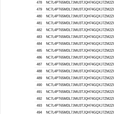
478
NC7L4PT65MDL7JMU3TJQH74GQXJ7ZM2
479
NC7L4PT65MDL7JMU3TJQH74GQXJ7ZM2
480
NC7L4PT65MDL7JMU3TJQH74GQXJ7ZM2
481
NC7L4PT65MDL7JMU3TJQH74GQXJ7ZM2
482
NC7L4PT65MDL7JMU3TJQH74GQXJ7ZM2
483
NC7L4PT65MDL7JMU3TJQH74GQXJ7ZM2
484
NC7L4PT65MDL7JMU3TJQH74GQXJ7ZM2
485
NC7L4PT65MDL7JMU3TJQH74GQXJ7ZM2
486
NC7L4PT65MDL7JMU3TJQH74GQXJ7ZM2
487
NC7L4PT65MDL7JMU3TJQH74GQXJ7ZM2
488
NC7L4PT65MDL7JMU3TJQH74GQXJ7ZM2
489
NC7L4PT65MDL7JMU3TJQH74GQXJ7ZM2
490
NC7L4PT65MDL7JMU3TJQH74GQXJ7ZM2
491
NC7L4PT65MDL7JMU3TJQH74GQXJ7ZM2
492
NC7L4PT65MDL7JMU3TJQH74GQXJ7ZM2
493
NC7L4PT65MDL7JMU3TJQH74GQXJ7ZM2
494
NC7L4PT65MDL7JMU3TJQH74GQXJ7ZM2