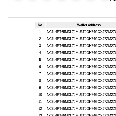
No
Wallet address
1
NC7L4PT65MDL7JMU3TJQH74GQXJ7ZM2
2
NC7L4PT65MDL7JMU3TJQH74GQXJ7ZM2
3
NC7L4PT65MDL7JMU3TJQH74GQXJ7ZM2
4
NC7L4PT65MDL7JMU3TJQH74GQXJ7ZM2
5
NC7L4PT65MDL7JMU3TJQH74GQXJ7ZM2
6
NC7L4PT65MDL7JMU3TJQH74GQXJ7ZM2
7
NC7L4PT65MDL7JMU3TJQH74GQXJ7ZM2
8
NC7L4PT65MDL7JMU3TJQH74GQXJ7ZM2
9
NC7L4PT65MDL7JMU3TJQH74GQXJ7ZM2
10
NC7L4PT65MDL7JMU3TJQH74GQXJ7ZM2
11
NC7L4PT65MDL7JMU3TJQH74GQXJ7ZM2
12
NC7L4PT65MDL7JMU3TJQH74GQXJ7ZM2
13
NC7L4PT65MDL7JMU3TJQH74GQXJ7ZM2