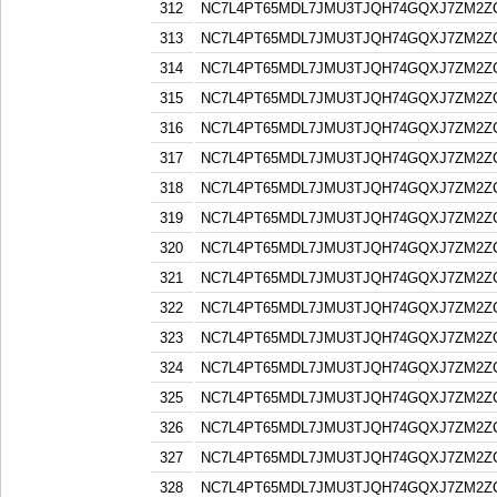
312
NC7L4PT65MDL7JMU3TJQH74GQXJ7ZM2
313
NC7L4PT65MDL7JMU3TJQH74GQXJ7ZM2
314
NC7L4PT65MDL7JMU3TJQH74GQXJ7ZM2
315
NC7L4PT65MDL7JMU3TJQH74GQXJ7ZM2
316
NC7L4PT65MDL7JMU3TJQH74GQXJ7ZM2
317
NC7L4PT65MDL7JMU3TJQH74GQXJ7ZM2
318
NC7L4PT65MDL7JMU3TJQH74GQXJ7ZM2
319
NC7L4PT65MDL7JMU3TJQH74GQXJ7ZM2
320
NC7L4PT65MDL7JMU3TJQH74GQXJ7ZM2
321
NC7L4PT65MDL7JMU3TJQH74GQXJ7ZM2
322
NC7L4PT65MDL7JMU3TJQH74GQXJ7ZM2
323
NC7L4PT65MDL7JMU3TJQH74GQXJ7ZM2
324
NC7L4PT65MDL7JMU3TJQH74GQXJ7ZM2
325
NC7L4PT65MDL7JMU3TJQH74GQXJ7ZM2
326
NC7L4PT65MDL7JMU3TJQH74GQXJ7ZM2
327
NC7L4PT65MDL7JMU3TJQH74GQXJ7ZM2
328
NC7L4PT65MDL7JMU3TJQH74GQXJ7ZM2