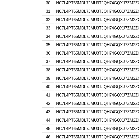
30
NC7L4PT65MDL7JMU3TJQH74GQXJ7ZM2
31
NC7L4PT65MDL7JMU3TJQH74GQXJ7ZM2
32
NC7L4PT65MDL7JMU3TJQH74GQXJ7ZM2
33
NC7L4PT65MDL7JMU3TJQH74GQXJ7ZM2
34
NC7L4PT65MDL7JMU3TJQH74GQXJ7ZM2
35
NC7L4PT65MDL7JMU3TJQH74GQXJ7ZM2
36
NC7L4PT65MDL7JMU3TJQH74GQXJ7ZM2
37
NC7L4PT65MDL7JMU3TJQH74GQXJ7ZM2
38
NC7L4PT65MDL7JMU3TJQH74GQXJ7ZM2
39
NC7L4PT65MDL7JMU3TJQH74GQXJ7ZM2
40
NC7L4PT65MDL7JMU3TJQH74GQXJ7ZM2
41
NC7L4PT65MDL7JMU3TJQH74GQXJ7ZM2
42
NC7L4PT65MDL7JMU3TJQH74GQXJ7ZM2
43
NC7L4PT65MDL7JMU3TJQH74GQXJ7ZM2
44
NC7L4PT65MDL7JMU3TJQH74GQXJ7ZM2
45
NC7L4PT65MDL7JMU3TJQH74GQXJ7ZM2
46
NC7L4PT65MDL7JMU3TJQH74GQXJ7ZM2