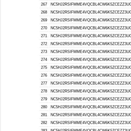
267
NC5HJ2RSIFMME4VQCBL4CW6K5ZCEZZ3U
268
NC5HJ2RSIFMME4VQCBL4CW6K5ZCEZZ3U
269
NC5HJ2RSIFMME4VQCBL4CW6K5ZCEZZ3U
270
NC5HJ2RSIFMME4VQCBL4CW6K5ZCEZZ3U
271
NC5HJ2RSIFMME4VQCBL4CW6K5ZCEZZ3U
272
NC5HJ2RSIFMME4VQCBL4CW6K5ZCEZZ3U
273
NC5HJ2RSIFMME4VQCBL4CW6K5ZCEZZ3U
274
NC5HJ2RSIFMME4VQCBL4CW6K5ZCEZZ3U
275
NC5HJ2RSIFMME4VQCBL4CW6K5ZCEZZ3U
276
NC5HJ2RSIFMME4VQCBL4CW6K5ZCEZZ3U
277
NC5HJ2RSIFMME4VQCBL4CW6K5ZCEZZ3U
278
NC5HJ2RSIFMME4VQCBL4CW6K5ZCEZZ3U
279
NC5HJ2RSIFMME4VQCBL4CW6K5ZCEZZ3U
280
NC5HJ2RSIFMME4VQCBL4CW6K5ZCEZZ3U
281
NC5HJ2RSIFMME4VQCBL4CW6K5ZCEZZ3U
282
NC5HJ2RSIFMME4VQCBL4CW6K5ZCEZZ3U
283
NC5HJ2RSIFMME4VQCBL4CW6K5ZCEZZ3U