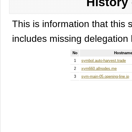
History
This is information that this 
includes missing delegation 
No
Hostname
1
symbol.auto-harvest.trade
2
xym660.allnodes.me
3
sym-main-05.opening-line.jp