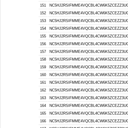
151
NC5HJ2RSIFMME4VQCBL4CW6K5ZCEZZ3U
152
NC5HJ2RSIFMME4VQCBL4CW6K5ZCEZZ3U
153
NC5HJ2RSIFMME4VQCBL4CW6K5ZCEZZ3U
154
NC5HJ2RSIFMME4VQCBL4CW6K5ZCEZZ3U
155
NC5HJ2RSIFMME4VQCBL4CW6K5ZCEZZ3U
156
NC5HJ2RSIFMME4VQCBL4CW6K5ZCEZZ3U
157
NC5HJ2RSIFMME4VQCBL4CW6K5ZCEZZ3U
158
NC5HJ2RSIFMME4VQCBL4CW6K5ZCEZZ3U
159
NC5HJ2RSIFMME4VQCBL4CW6K5ZCEZZ3U
160
NC5HJ2RSIFMME4VQCBL4CW6K5ZCEZZ3U
161
NC5HJ2RSIFMME4VQCBL4CW6K5ZCEZZ3U
162
NC5HJ2RSIFMME4VQCBL4CW6K5ZCEZZ3U
163
NC5HJ2RSIFMME4VQCBL4CW6K5ZCEZZ3U
164
NC5HJ2RSIFMME4VQCBL4CW6K5ZCEZZ3U
165
NC5HJ2RSIFMME4VQCBL4CW6K5ZCEZZ3U
166
NC5HJ2RSIFMME4VQCBL4CW6K5ZCEZZ3U