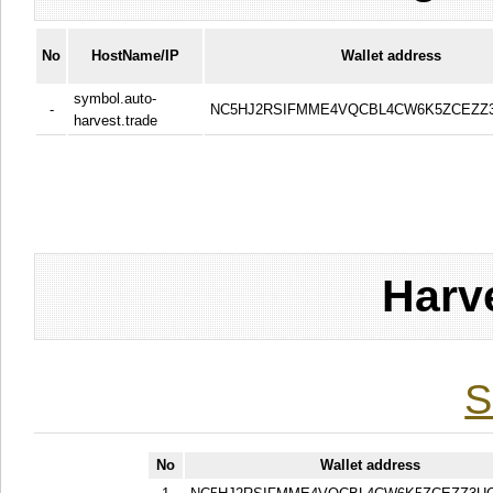
No
HostName/IP
Wallet address
symbol.auto-
-
NC5HJ2RSIFMME4VQCBL4CW6K5ZCEZZ
harvest.trade
Harv
S
No
Wallet address