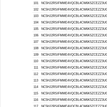
101
NC5HJ2RSIFMME4VQCBL4CW6K5ZCEZZ3U
102
NC5HJ2RSIFMME4VQCBL4CW6K5ZCEZZ3U
103
NC5HJ2RSIFMME4VQCBL4CW6K5ZCEZZ3U
104
NC5HJ2RSIFMME4VQCBL4CW6K5ZCEZZ3U
105
NC5HJ2RSIFMME4VQCBL4CW6K5ZCEZZ3U
106
NC5HJ2RSIFMME4VQCBL4CW6K5ZCEZZ3U
107
NC5HJ2RSIFMME4VQCBL4CW6K5ZCEZZ3U
108
NC5HJ2RSIFMME4VQCBL4CW6K5ZCEZZ3U
109
NC5HJ2RSIFMME4VQCBL4CW6K5ZCEZZ3U
110
NC5HJ2RSIFMME4VQCBL4CW6K5ZCEZZ3U
111
NC5HJ2RSIFMME4VQCBL4CW6K5ZCEZZ3U
112
NC5HJ2RSIFMME4VQCBL4CW6K5ZCEZZ3U
113
NC5HJ2RSIFMME4VQCBL4CW6K5ZCEZZ3U
114
NC5HJ2RSIFMME4VQCBL4CW6K5ZCEZZ3U
115
NC5HJ2RSIFMME4VQCBL4CW6K5ZCEZZ3U
116
NC5HJ2RSIFMME4VQCBL4CW6K5ZCEZZ3U
117
NC5HJ2RSIFMME4VQCBL4CW6K5ZCEZZ3U