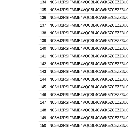
134
NC5HJ2RSIFMME4VQCBL4CW6K5ZCEZZ3U
135
NC5HJ2RSIFMME4VQCBL4CW6K5ZCEZZ3U
136
NC5HJ2RSIFMME4VQCBL4CW6K5ZCEZZ3U
137
NC5HJ2RSIFMME4VQCBL4CW6K5ZCEZZ3U
138
NC5HJ2RSIFMME4VQCBL4CW6K5ZCEZZ3U
139
NC5HJ2RSIFMME4VQCBL4CW6K5ZCEZZ3U
140
NC5HJ2RSIFMME4VQCBL4CW6K5ZCEZZ3U
141
NC5HJ2RSIFMME4VQCBL4CW6K5ZCEZZ3U
142
NC5HJ2RSIFMME4VQCBL4CW6K5ZCEZZ3U
143
NC5HJ2RSIFMME4VQCBL4CW6K5ZCEZZ3U
144
NC5HJ2RSIFMME4VQCBL4CW6K5ZCEZZ3U
145
NC5HJ2RSIFMME4VQCBL4CW6K5ZCEZZ3U
146
NC5HJ2RSIFMME4VQCBL4CW6K5ZCEZZ3U
147
NC5HJ2RSIFMME4VQCBL4CW6K5ZCEZZ3U
148
NC5HJ2RSIFMME4VQCBL4CW6K5ZCEZZ3U
149
NC5HJ2RSIFMME4VQCBL4CW6K5ZCEZZ3U
150
NC5HJ2RSIFMME4VQCBL4CW6K5ZCEZZ3U