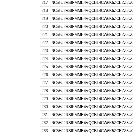
217
NC5HJ2RSIFMME4VQCBL4CW6K5ZCEZZ3U
218
NC5HJ2RSIFMME4VQCBL4CW6K5ZCEZZ3U
219
NC5HJ2RSIFMME4VQCBL4CW6K5ZCEZZ3U
220
NC5HJ2RSIFMME4VQCBL4CW6K5ZCEZZ3U
221
NC5HJ2RSIFMME4VQCBL4CW6K5ZCEZZ3U
222
NC5HJ2RSIFMME4VQCBL4CW6K5ZCEZZ3U
223
NC5HJ2RSIFMME4VQCBL4CW6K5ZCEZZ3U
224
NC5HJ2RSIFMME4VQCBL4CW6K5ZCEZZ3U
225
NC5HJ2RSIFMME4VQCBL4CW6K5ZCEZZ3U
226
NC5HJ2RSIFMME4VQCBL4CW6K5ZCEZZ3U
227
NC5HJ2RSIFMME4VQCBL4CW6K5ZCEZZ3U
228
NC5HJ2RSIFMME4VQCBL4CW6K5ZCEZZ3U
229
NC5HJ2RSIFMME4VQCBL4CW6K5ZCEZZ3U
230
NC5HJ2RSIFMME4VQCBL4CW6K5ZCEZZ3U
231
NC5HJ2RSIFMME4VQCBL4CW6K5ZCEZZ3U
232
NC5HJ2RSIFMME4VQCBL4CW6K5ZCEZZ3U
233
NC5HJ2RSIFMME4VQCBL4CW6K5ZCEZZ3U