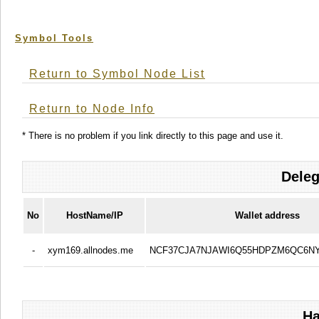
Symbol Tools
Return to Symbol Node List
Return to Node Info
* There is no problem if you link directly to this page and use it.
Deleg
No
HostName/IP
Wallet address
-
xym169.allnodes.me
NCF37CJA7NJAWI6Q55HDPZM6QC6N
Ha