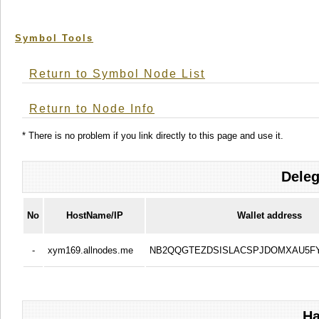
Symbol Tools
Return to Symbol Node List
Return to Node Info
* There is no problem if you link directly to this page and use it.
Deleg
No
HostName/IP
Wallet address
-
xym169.allnodes.me
NB2QQGTEZDSISLACSPJDOMXAU5F
Ha