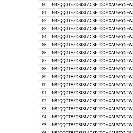
80
NB2QQGTEZDSISLACSPJDOMXAU5FYNFW
81
NB2QQGTEZDSISLACSPJDOMXAU5FYNFW
82
NB2QQGTEZDSISLACSPJDOMXAU5FYNFW
83
NB2QQGTEZDSISLACSPJDOMXAU5FYNFW
84
NB2QQGTEZDSISLACSPJDOMXAU5FYNFW
85
NB2QQGTEZDSISLACSPJDOMXAU5FYNFW
86
NB2QQGTEZDSISLACSPJDOMXAU5FYNFW
87
NB2QQGTEZDSISLACSPJDOMXAU5FYNFW
88
NB2QQGTEZDSISLACSPJDOMXAU5FYNFW
89
NB2QQGTEZDSISLACSPJDOMXAU5FYNFW
90
NB2QQGTEZDSISLACSPJDOMXAU5FYNFW
91
NB2QQGTEZDSISLACSPJDOMXAU5FYNFW
92
NB2QQGTEZDSISLACSPJDOMXAU5FYNFW
93
NB2QQGTEZDSISLACSPJDOMXAU5FYNFW
94
NB2QQGTEZDSISLACSPJDOMXAU5FYNFW
95
NB2QQGTEZDSISLACSPJDOMXAU5FYNFW
96
NB2QQGTEZDSISLACSPJDOMXAU5FYNFW