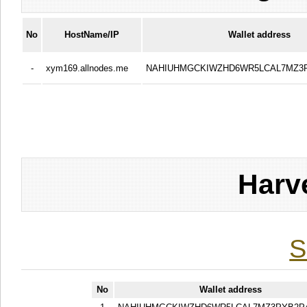
No
HostName/IP
Wallet address
-
xym169.allnodes.me
NAHIUHMGCKIWZHD6WR5LCAL7MZ3
Harv
S
No
Wallet address