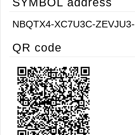
SYMBOL address
NBQTX4-XC7U3C-ZEVJU3
QR code