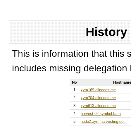
History
This is information that this 
includes missing delegation 
No
Hostname
1
xym169.allnodes.me
2
xym704.allnodes.me
3
xym613.allnodes.me
4
harvest-02.symbol.farm
5
node2.xym-harvesting.com