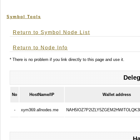
Symbol Tools
Return to Symbol Node List
Return to Node Info
* There is no problem if you link directly to this page and use it.
Deleg
No
HostName/IP
Wallet address
-
xym369.allnodes.me
NAH5IOZ7P2IZLY5ZGEM2HWITOLQK
Ha