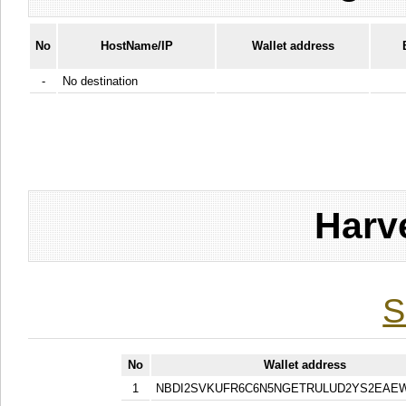
No
HostName/IP
Wallet address
-
No destination
Harv
S
No
Wallet address
1
NBDI2SVKUFR6C6N5NGETRULUD2YS2EAE