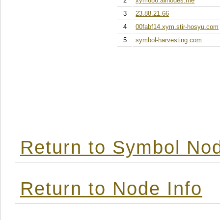
2
xym686.allnodes.me
3
23.88.21.66
4
00fabf14.xym.stir-hosyu.com
5
symbol-harvesting.com
Return to Symbol Nod
Return to Node Info