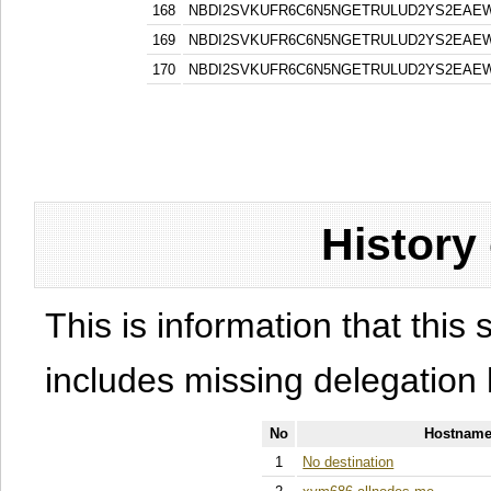
168
NBDI2SVKUFR6C6N5NGETRULUD2YS2EAE
169
NBDI2SVKUFR6C6N5NGETRULUD2YS2EAE
170
NBDI2SVKUFR6C6N5NGETRULUD2YS2EAE
History
This is information that this 
includes missing delegation 
No
Hostname
1
No destination