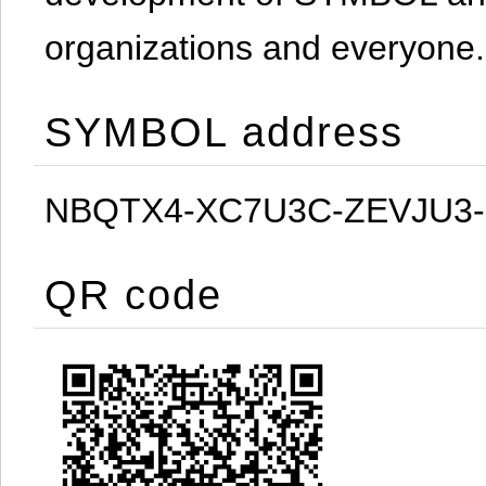
organizations and everyone.
SYMBOL address
NBQTX4-XC7U3C-ZEVJU3
QR code