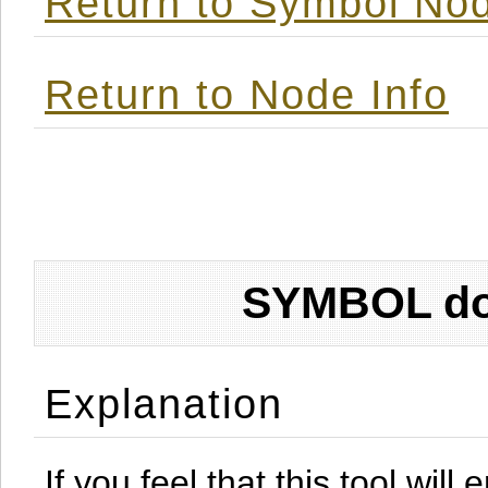
Return to Symbol Nod
Return to Node Info
SYMBOL don
Explanation
If you feel that this tool will