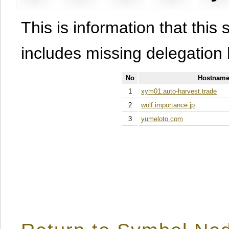
This is information that this 
includes missing delegation 
No
Hostname
1
xym01.auto-harvest.trade
2
wolf.importance.jp
3
yumeloto.com