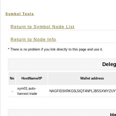
Symbol Tools
Return to Symbol Node List
Return to Node Info
* There is no problem if you link directly to this page and use it.
Deleg
No
HostName/IP
Wallet address
xym01.auto-
-
NAGFID3XRKG5L5IQT4NPLJB5SXWYZU
harvest.trade
Ha