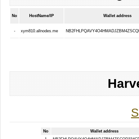
No
HostName/IP
Wallet address
-
xym810.allnodes.me
NB2FHLPQAVY4O4HMADJZBM4ZSCQ
Harv
S
No
Wallet address