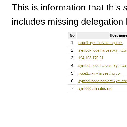
This is information that this 
includes missing delegation 
No
Hostname
1
node1.xym-harvesting.com
2
symbol-node.harvest-xym.c
3
194.163.176.91
4
symbol-node.harvest-xym.c
5
node1.xym-harvesting.com
6
symbol-node.harvest-xym.c
7
xym660.allnodes.me