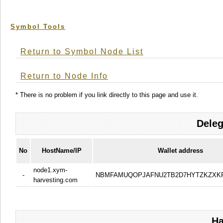
Symbol Tools
Return to Symbol Node List
Return to Node Info
* There is no problem if you link directly to this page and use it.
Deleg
No
HostName/IP
Wallet address
node1.xym-
-
NBMFAMUQOPJAFNU2TB2D7HYTZKZXK
harvesting.com
Ha