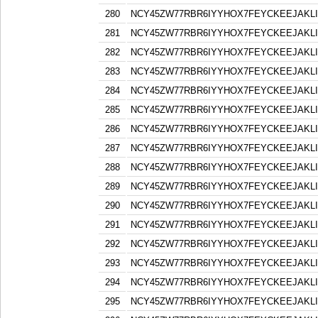
280
NCY45ZW77RBR6IYYHOX7FEYCKEEJAKLI
281
NCY45ZW77RBR6IYYHOX7FEYCKEEJAKLI
282
NCY45ZW77RBR6IYYHOX7FEYCKEEJAKLI
283
NCY45ZW77RBR6IYYHOX7FEYCKEEJAKLI
284
NCY45ZW77RBR6IYYHOX7FEYCKEEJAKLI
285
NCY45ZW77RBR6IYYHOX7FEYCKEEJAKLI
286
NCY45ZW77RBR6IYYHOX7FEYCKEEJAKLI
287
NCY45ZW77RBR6IYYHOX7FEYCKEEJAKLI
288
NCY45ZW77RBR6IYYHOX7FEYCKEEJAKLI
289
NCY45ZW77RBR6IYYHOX7FEYCKEEJAKLI
290
NCY45ZW77RBR6IYYHOX7FEYCKEEJAKLI
291
NCY45ZW77RBR6IYYHOX7FEYCKEEJAKLI
292
NCY45ZW77RBR6IYYHOX7FEYCKEEJAKLI
293
NCY45ZW77RBR6IYYHOX7FEYCKEEJAKLI
294
NCY45ZW77RBR6IYYHOX7FEYCKEEJAKLI
295
NCY45ZW77RBR6IYYHOX7FEYCKEEJAKLI