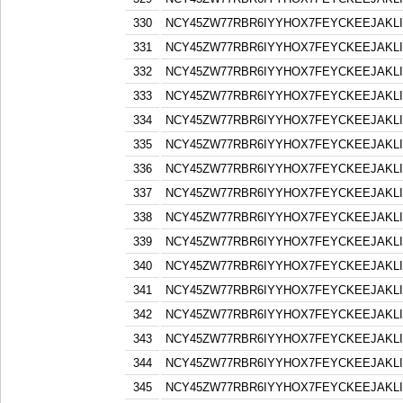
330
NCY45ZW77RBR6IYYHOX7FEYCKEEJAKLI
331
NCY45ZW77RBR6IYYHOX7FEYCKEEJAKLI
332
NCY45ZW77RBR6IYYHOX7FEYCKEEJAKLI
333
NCY45ZW77RBR6IYYHOX7FEYCKEEJAKLI
334
NCY45ZW77RBR6IYYHOX7FEYCKEEJAKLI
335
NCY45ZW77RBR6IYYHOX7FEYCKEEJAKLI
336
NCY45ZW77RBR6IYYHOX7FEYCKEEJAKLI
337
NCY45ZW77RBR6IYYHOX7FEYCKEEJAKLI
338
NCY45ZW77RBR6IYYHOX7FEYCKEEJAKLI
339
NCY45ZW77RBR6IYYHOX7FEYCKEEJAKLI
340
NCY45ZW77RBR6IYYHOX7FEYCKEEJAKLI
341
NCY45ZW77RBR6IYYHOX7FEYCKEEJAKLI
342
NCY45ZW77RBR6IYYHOX7FEYCKEEJAKLI
343
NCY45ZW77RBR6IYYHOX7FEYCKEEJAKLI
344
NCY45ZW77RBR6IYYHOX7FEYCKEEJAKLI
345
NCY45ZW77RBR6IYYHOX7FEYCKEEJAKLI