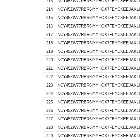
213
NCY45ZW77RBR6IYYHOX7FEYCKEEJAKLI
214
NCY45ZW77RBR6IYYHOX7FEYCKEEJAKLI
215
NCY45ZW77RBR6IYYHOX7FEYCKEEJAKLI
216
NCY45ZW77RBR6IYYHOX7FEYCKEEJAKLI
217
NCY45ZW77RBR6IYYHOX7FEYCKEEJAKLI
218
NCY45ZW77RBR6IYYHOX7FEYCKEEJAKLI
219
NCY45ZW77RBR6IYYHOX7FEYCKEEJAKLI
220
NCY45ZW77RBR6IYYHOX7FEYCKEEJAKLI
221
NCY45ZW77RBR6IYYHOX7FEYCKEEJAKLI
222
NCY45ZW77RBR6IYYHOX7FEYCKEEJAKLI
223
NCY45ZW77RBR6IYYHOX7FEYCKEEJAKLI
224
NCY45ZW77RBR6IYYHOX7FEYCKEEJAKLI
225
NCY45ZW77RBR6IYYHOX7FEYCKEEJAKLI
226
NCY45ZW77RBR6IYYHOX7FEYCKEEJAKLI
227
NCY45ZW77RBR6IYYHOX7FEYCKEEJAKLI
228
NCY45ZW77RBR6IYYHOX7FEYCKEEJAKLI
229
NCY45ZW77RBR6IYYHOX7FEYCKEEJAKLI