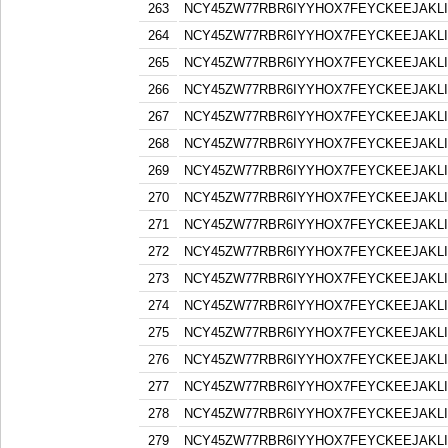
263
NCY45ZW77RBR6IYYHOX7FEYCKEEJAKLI
264
NCY45ZW77RBR6IYYHOX7FEYCKEEJAKLI
265
NCY45ZW77RBR6IYYHOX7FEYCKEEJAKLI
266
NCY45ZW77RBR6IYYHOX7FEYCKEEJAKLI
267
NCY45ZW77RBR6IYYHOX7FEYCKEEJAKLI
268
NCY45ZW77RBR6IYYHOX7FEYCKEEJAKLI
269
NCY45ZW77RBR6IYYHOX7FEYCKEEJAKLI
270
NCY45ZW77RBR6IYYHOX7FEYCKEEJAKLI
271
NCY45ZW77RBR6IYYHOX7FEYCKEEJAKLI
272
NCY45ZW77RBR6IYYHOX7FEYCKEEJAKLI
273
NCY45ZW77RBR6IYYHOX7FEYCKEEJAKLI
274
NCY45ZW77RBR6IYYHOX7FEYCKEEJAKLI
275
NCY45ZW77RBR6IYYHOX7FEYCKEEJAKLI
276
NCY45ZW77RBR6IYYHOX7FEYCKEEJAKLI
277
NCY45ZW77RBR6IYYHOX7FEYCKEEJAKLI
278
NCY45ZW77RBR6IYYHOX7FEYCKEEJAKLI
279
NCY45ZW77RBR6IYYHOX7FEYCKEEJAKLI