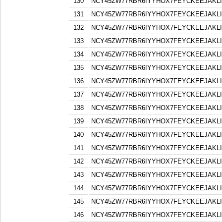
130
NCY45ZW77RBR6IYYHOX7FEYCKEEJAKLI
131
NCY45ZW77RBR6IYYHOX7FEYCKEEJAKLI
132
NCY45ZW77RBR6IYYHOX7FEYCKEEJAKLI
133
NCY45ZW77RBR6IYYHOX7FEYCKEEJAKLI
134
NCY45ZW77RBR6IYYHOX7FEYCKEEJAKLI
135
NCY45ZW77RBR6IYYHOX7FEYCKEEJAKLI
136
NCY45ZW77RBR6IYYHOX7FEYCKEEJAKLI
137
NCY45ZW77RBR6IYYHOX7FEYCKEEJAKLI
138
NCY45ZW77RBR6IYYHOX7FEYCKEEJAKLI
139
NCY45ZW77RBR6IYYHOX7FEYCKEEJAKLI
140
NCY45ZW77RBR6IYYHOX7FEYCKEEJAKLI
141
NCY45ZW77RBR6IYYHOX7FEYCKEEJAKLI
142
NCY45ZW77RBR6IYYHOX7FEYCKEEJAKLI
143
NCY45ZW77RBR6IYYHOX7FEYCKEEJAKLI
144
NCY45ZW77RBR6IYYHOX7FEYCKEEJAKLI
145
NCY45ZW77RBR6IYYHOX7FEYCKEEJAKLI
146
NCY45ZW77RBR6IYYHOX7FEYCKEEJAKLI