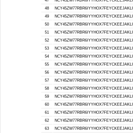
47
NCY45ZW77RBR6IYYHOX7FEYCKEEJAKLI
48
NCY45ZW77RBR6IYYHOX7FEYCKEEJAKLI
49
NCY45ZW77RBR6IYYHOX7FEYCKEEJAKLI
50
NCY45ZW77RBR6IYYHOX7FEYCKEEJAKLI
51
NCY45ZW77RBR6IYYHOX7FEYCKEEJAKLI
52
NCY45ZW77RBR6IYYHOX7FEYCKEEJAKLI
53
NCY45ZW77RBR6IYYHOX7FEYCKEEJAKLI
54
NCY45ZW77RBR6IYYHOX7FEYCKEEJAKLI
55
NCY45ZW77RBR6IYYHOX7FEYCKEEJAKLI
56
NCY45ZW77RBR6IYYHOX7FEYCKEEJAKLI
57
NCY45ZW77RBR6IYYHOX7FEYCKEEJAKLI
58
NCY45ZW77RBR6IYYHOX7FEYCKEEJAKLI
59
NCY45ZW77RBR6IYYHOX7FEYCKEEJAKLI
60
NCY45ZW77RBR6IYYHOX7FEYCKEEJAKLI
61
NCY45ZW77RBR6IYYHOX7FEYCKEEJAKLI
62
NCY45ZW77RBR6IYYHOX7FEYCKEEJAKLI
63
NCY45ZW77RBR6IYYHOX7FEYCKEEJAKLI