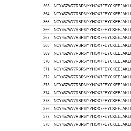
363
NCY45ZW77RBR6IYYHOX7FEYCKEEJAKLI
364
NCY45ZW77RBR6IYYHOX7FEYCKEEJAKLI
365
NCY45ZW77RBR6IYYHOX7FEYCKEEJAKLI
366
NCY45ZW77RBR6IYYHOX7FEYCKEEJAKLI
367
NCY45ZW77RBR6IYYHOX7FEYCKEEJAKLI
368
NCY45ZW77RBR6IYYHOX7FEYCKEEJAKLI
369
NCY45ZW77RBR6IYYHOX7FEYCKEEJAKLI
370
NCY45ZW77RBR6IYYHOX7FEYCKEEJAKLI
371
NCY45ZW77RBR6IYYHOX7FEYCKEEJAKLI
372
NCY45ZW77RBR6IYYHOX7FEYCKEEJAKLI
373
NCY45ZW77RBR6IYYHOX7FEYCKEEJAKLI
374
NCY45ZW77RBR6IYYHOX7FEYCKEEJAKLI
375
NCY45ZW77RBR6IYYHOX7FEYCKEEJAKLI
376
NCY45ZW77RBR6IYYHOX7FEYCKEEJAKLI
377
NCY45ZW77RBR6IYYHOX7FEYCKEEJAKLI
378
NCY45ZW77RBR6IYYHOX7FEYCKEEJAKLI