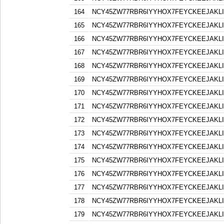
164
NCY45ZW77RBR6IYYHOX7FEYCKEEJAKLI
165
NCY45ZW77RBR6IYYHOX7FEYCKEEJAKLI
166
NCY45ZW77RBR6IYYHOX7FEYCKEEJAKLI
167
NCY45ZW77RBR6IYYHOX7FEYCKEEJAKLI
168
NCY45ZW77RBR6IYYHOX7FEYCKEEJAKLI
169
NCY45ZW77RBR6IYYHOX7FEYCKEEJAKLI
170
NCY45ZW77RBR6IYYHOX7FEYCKEEJAKLI
171
NCY45ZW77RBR6IYYHOX7FEYCKEEJAKLI
172
NCY45ZW77RBR6IYYHOX7FEYCKEEJAKLI
173
NCY45ZW77RBR6IYYHOX7FEYCKEEJAKLI
174
NCY45ZW77RBR6IYYHOX7FEYCKEEJAKLI
175
NCY45ZW77RBR6IYYHOX7FEYCKEEJAKLI
176
NCY45ZW77RBR6IYYHOX7FEYCKEEJAKLI
177
NCY45ZW77RBR6IYYHOX7FEYCKEEJAKLI
178
NCY45ZW77RBR6IYYHOX7FEYCKEEJAKLI
179
NCY45ZW77RBR6IYYHOX7FEYCKEEJAKLI