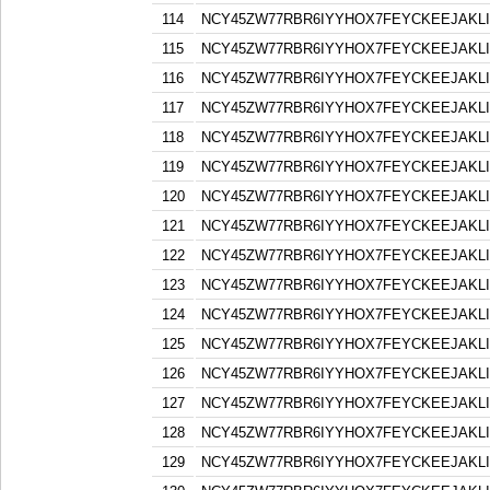
114
NCY45ZW77RBR6IYYHOX7FEYCKEEJAKLI
115
NCY45ZW77RBR6IYYHOX7FEYCKEEJAKLI
116
NCY45ZW77RBR6IYYHOX7FEYCKEEJAKLI
117
NCY45ZW77RBR6IYYHOX7FEYCKEEJAKLI
118
NCY45ZW77RBR6IYYHOX7FEYCKEEJAKLI
119
NCY45ZW77RBR6IYYHOX7FEYCKEEJAKLI
120
NCY45ZW77RBR6IYYHOX7FEYCKEEJAKLI
121
NCY45ZW77RBR6IYYHOX7FEYCKEEJAKLI
122
NCY45ZW77RBR6IYYHOX7FEYCKEEJAKLI
123
NCY45ZW77RBR6IYYHOX7FEYCKEEJAKLI
124
NCY45ZW77RBR6IYYHOX7FEYCKEEJAKLI
125
NCY45ZW77RBR6IYYHOX7FEYCKEEJAKLI
126
NCY45ZW77RBR6IYYHOX7FEYCKEEJAKLI
127
NCY45ZW77RBR6IYYHOX7FEYCKEEJAKLI
128
NCY45ZW77RBR6IYYHOX7FEYCKEEJAKLI
129
NCY45ZW77RBR6IYYHOX7FEYCKEEJAKLI