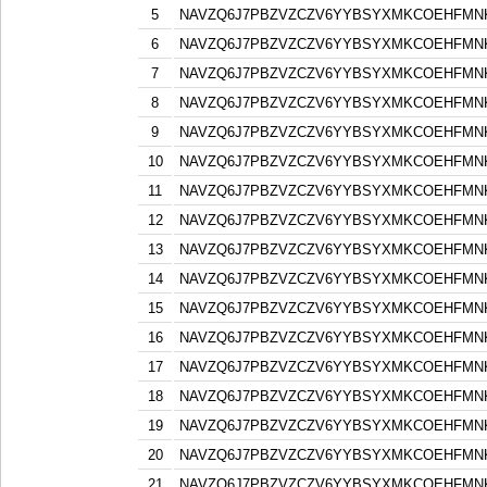
5
NAVZQ6J7PBZVZCZV6YYBSYXMKCOEHFMN
6
NAVZQ6J7PBZVZCZV6YYBSYXMKCOEHFMN
7
NAVZQ6J7PBZVZCZV6YYBSYXMKCOEHFMN
8
NAVZQ6J7PBZVZCZV6YYBSYXMKCOEHFMN
9
NAVZQ6J7PBZVZCZV6YYBSYXMKCOEHFMN
10
NAVZQ6J7PBZVZCZV6YYBSYXMKCOEHFMN
11
NAVZQ6J7PBZVZCZV6YYBSYXMKCOEHFMN
12
NAVZQ6J7PBZVZCZV6YYBSYXMKCOEHFMN
13
NAVZQ6J7PBZVZCZV6YYBSYXMKCOEHFMN
14
NAVZQ6J7PBZVZCZV6YYBSYXMKCOEHFMN
15
NAVZQ6J7PBZVZCZV6YYBSYXMKCOEHFMN
16
NAVZQ6J7PBZVZCZV6YYBSYXMKCOEHFMN
17
NAVZQ6J7PBZVZCZV6YYBSYXMKCOEHFMN
18
NAVZQ6J7PBZVZCZV6YYBSYXMKCOEHFMN
19
NAVZQ6J7PBZVZCZV6YYBSYXMKCOEHFMN
20
NAVZQ6J7PBZVZCZV6YYBSYXMKCOEHFMN
21
NAVZQ6J7PBZVZCZV6YYBSYXMKCOEHFMN