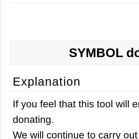
SYMBOL don
Explanation
If you feel that this tool will
donating.
We will continue to carry out 