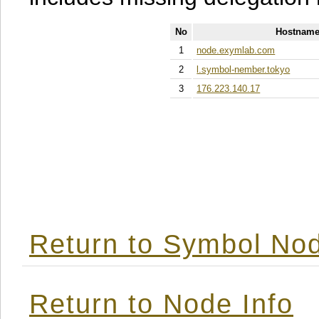
No
Hostname
1
node.exymlab.com
2
l.symbol-nember.tokyo
3
176.223.140.17
Return to Symbol Nod
Return to Node Info