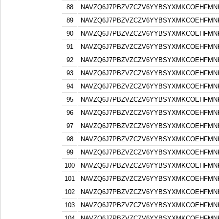
88
NAVZQ6J7PBZVZCZV6YYBSYXMKCOEHFMN
89
NAVZQ6J7PBZVZCZV6YYBSYXMKCOEHFMN
90
NAVZQ6J7PBZVZCZV6YYBSYXMKCOEHFMN
91
NAVZQ6J7PBZVZCZV6YYBSYXMKCOEHFMN
92
NAVZQ6J7PBZVZCZV6YYBSYXMKCOEHFMN
93
NAVZQ6J7PBZVZCZV6YYBSYXMKCOEHFMN
94
NAVZQ6J7PBZVZCZV6YYBSYXMKCOEHFMN
95
NAVZQ6J7PBZVZCZV6YYBSYXMKCOEHFMN
96
NAVZQ6J7PBZVZCZV6YYBSYXMKCOEHFMN
97
NAVZQ6J7PBZVZCZV6YYBSYXMKCOEHFMN
98
NAVZQ6J7PBZVZCZV6YYBSYXMKCOEHFMN
99
NAVZQ6J7PBZVZCZV6YYBSYXMKCOEHFMN
100
NAVZQ6J7PBZVZCZV6YYBSYXMKCOEHFMN
101
NAVZQ6J7PBZVZCZV6YYBSYXMKCOEHFMN
102
NAVZQ6J7PBZVZCZV6YYBSYXMKCOEHFMN
103
NAVZQ6J7PBZVZCZV6YYBSYXMKCOEHFMN
104
NAVZQ6J7PBZVZCZV6YYBSYXMKCOEHFMN